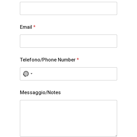
Email
*
Telefono/Phone Number
*
N
o
Messaggio/Notes
c
o
u
n
t