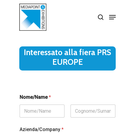
Skip
search
Menu
to
Close
main
Menu
content
Interessato alla fiera PRS
EUROPE
Nome/Name
*
Azienda/Company
*