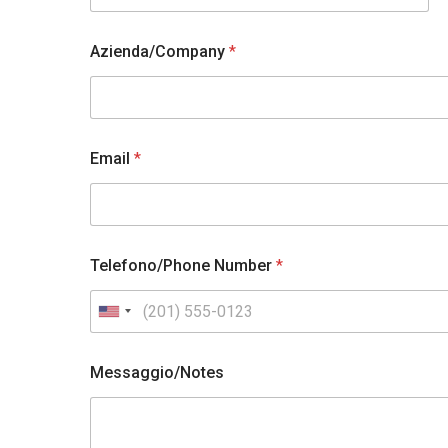
Azienda/Company
*
Email
*
Telefono/Phone Number
*
U
n
Messaggio/Notes
i
t