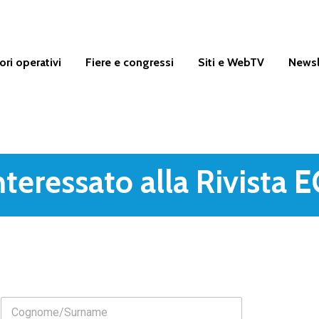
ori operativi
Fiere e congressi
Siti e WebTV
Newsl
nteressato alla Rivista E