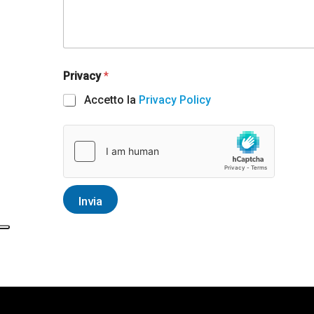
e
d
S
t
Privacy
*
a
Accetto la
Privacy Policy
t
e
s
+
Invia
1