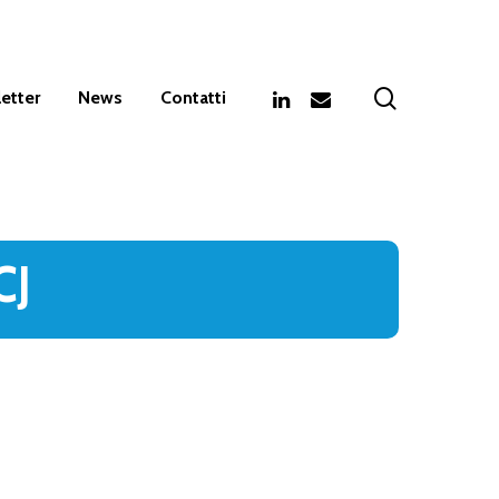
search
linkedin
email
etter
News
Contatti
CJ