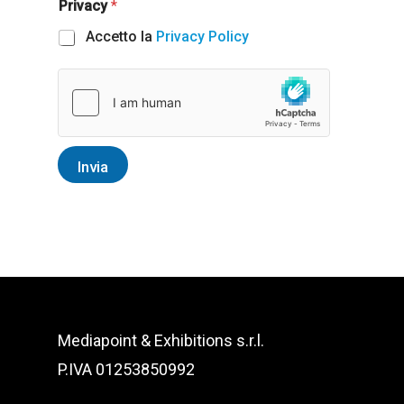
Privacy
*
a
Accetto la
Privacy Policy
t
e
s
+
Invia
1
Mediapoint & Exhibitions s.r.l.
P.IVA 01253850992