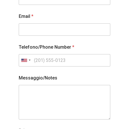
Email
*
Telefono/Phone Number
*
U
n
Messaggio/Notes
i
t
e
d
S
t