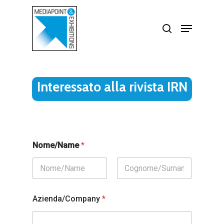
Skip
search
Menu
to
Close
main
Menu
content
Interessato alla rivista IRN
Nome/Name
*
Azienda/Company
*