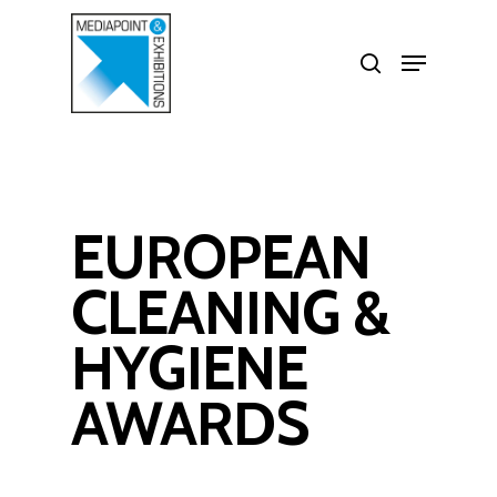
Skip
search
Menu
to
Close
main
Menu
content
EUROPEAN
CLEANING &
HYGIENE
AWARDS