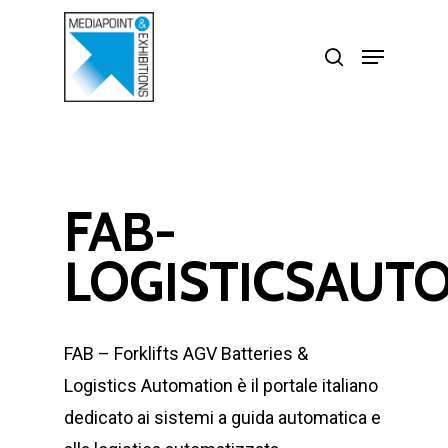
Skip
search
Menu
to
Close
main
Menu
content
FAB-
LOGISTICSAUTO
FAB – Forklifts AGV Batteries &
Logistics Automation è
il portale italiano
dedicato ai sistemi a guida automatica e