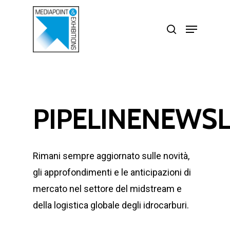
Skip
search
Menu
to
Close
main
Menu
content
PIPELINENEWS
Rimani sempre aggiornato sulle novità,
gli approfondimenti e le anticipazioni di
mercato nel settore del midstream e
della logistica globale degli idrocarburi.