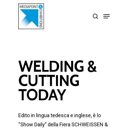
Skip
search
Menu
to
Close
main
Menu
content
WELDING &
CUTTING
TODAY
Edito in lingua tedesca e inglese, è lo
“Show Daily” della Fiera SCHWEISSEN &