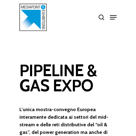
Skip
search
Menu
to
Close
main
Menu
content
PIPELINE &
GAS EXPO
L’unica mostra-convegno Europea
interamente dedicata ai settori del mid-
stream e delle reti distributive del “oil &
gas”, del power generation ma anche di